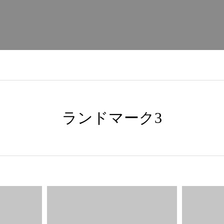
ランドマーク3