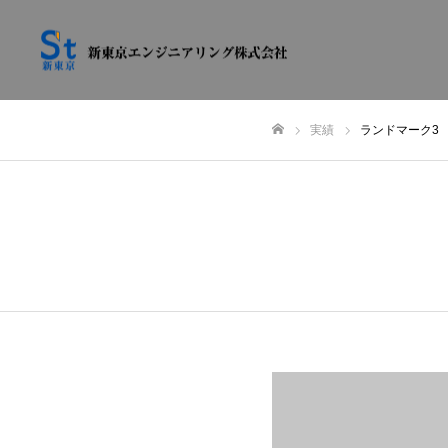
実績
ランドマーク3
ホーム