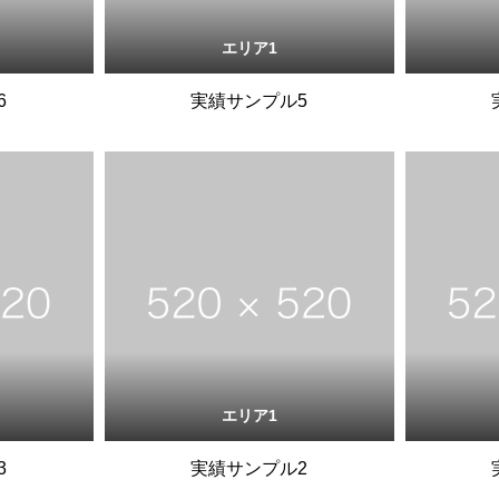
エリア1
6
実績サンプル5
エリア1
3
実績サンプル2